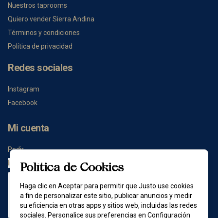
Nuestros taprooms
Quiero vender Sierra Andina
Términos y condiciones
Política de privacidad
Redes sociales
Instagram
Facebook
Mi cuenta
Pedir
Iniciar sesión
Política de Cookies
Haga clic en Aceptar para permitir que Justo use cookies
a fin de personalizar este sitio, publicar anuncios y medir
su eficiencia en otras apps y sitios web, incluidas las redes
sociales. Personalice sus preferencias en Configuración