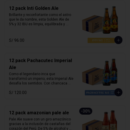
la hacen ideal para maridar con carnes 
12 pack Inti Golden Ale
ahumadas, parrillas o postres como 
brownies y fondant de chocolate. Fuerte 
Brillante y reconfortante como el astro 
y noble.

que le da nombre, esta Golden Ale de 
5% y 32 IBU es limpia, equilibrada y 
Alcohol:	7%

amigable al paladar. Con un amargor 
IBU: 41
moderado y un perfil limpio, esta 
cerveza es perfecta para todo 
S/ 96.00
momento, especialmente para tardes 
soleadas y encuentros relajados.

Su sabor sutil combina muy bien con 
12 pack Pachacutec Imperial
platos ligeros como ensaladas, 
pescados, comida marina y piqueos 
Ale
fríos.

Como el legendario inca que 
transformó un imperio, esta Imperial Ale 
Alcohol: 5%

desafía los sentidos. Con chancaca 
IBU: 32  IBUs
peruana en su receta, aporta notas 
S/ 120.00
profundas a panela y caramelo oscuro. 
Con 10.5% de alcohol y 99 IBU, combina 
potencia, equilibrio y riqueza maltosa 
con un perfil lupulado audaz.

-
30
%
12 pack amazonian pale ale
Ideal con carnes intensas, chocolate 
Pale Ale suave con un giro amazónico 
amargo o postres densos como torta 
gracias a la inclusión de castañas del 
de queso o brownie caliente.

corazón del Perú. De 5% de alcohol y 25 