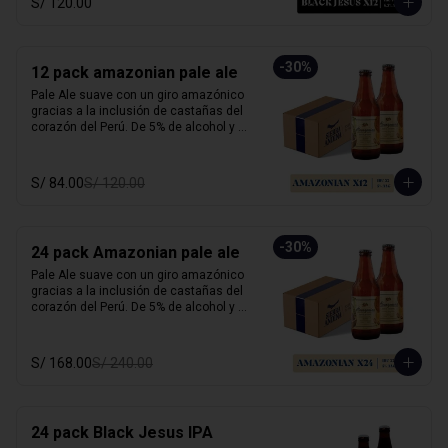
S/ 120.00
carácter y mucho sabor.

Marida perfecto con carnes ahumadas, 
quesos maduros y chocolate amargo.

-
30
%
12 pack amazonian pale ale
Alcohol: 6.5%

Pale Ale suave con un giro amazónico 
IBU: 70 IBUs
gracias a la inclusión de castañas del 
corazón del Perú. De 5% de alcohol y 25 
IBU, ofrece un perfil dorado, ligero y con 
notas a frutos secos que le dan un 
sabor inconfundible. Esta cerveza 
S/ 84.00
S/ 120.00
honra la biodiversidad peruana con 
cada sorbo. 

Perfecta para acompañar pescado a la 
-
30
%
24 pack Amazonian pale ale
parrilla, ensaladas, sandwiches frescos 
o platos vegetarianos. Natural, suave y 
Pale Ale suave con un giro amazónico 
única.

gracias a la inclusión de castañas del 
corazón del Perú. De 5% de alcohol y 25 
Alcohol: 	5%

IBU, ofrece un perfil dorado, ligero y con 
IBU:	32
notas a frutos secos que le dan un 
sabor inconfundible. Esta cerveza 
S/ 168.00
S/ 240.00
honra la biodiversidad peruana con 
cada sorbo. 

Perfecta para acompañar pescado a la 
24 pack Black Jesus IPA
parrilla, ensaladas, sandwiches frescos 