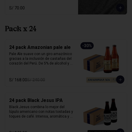
máxima comodidad. El complemento 
perfecto para quienes viven la vida con 
S/ 70.00
espíritu andino.

Tallas: S, M, L

Colores: Negro jaspeado, Verde
Pack x 24
-
30
%
24 pack Amazonian pale ale
Pale Ale suave con un giro amazónico 
gracias a la inclusión de castañas del 
corazón del Perú. De 5% de alcohol y 25 
IBU, ofrece un perfil dorado, ligero y con 
notas a frutos secos que le dan un 
sabor inconfundible. Esta cerveza 
S/ 168.00
S/ 240.00
honra la biodiversidad peruana con 
cada sorbo. 

Perfecta para acompañar pescado a la 
24 pack Black Jesus IPA
parrilla, ensaladas, sandwiches frescos 
o platos vegetarianos. Natural, suave y 
Black Jesus combina lo mejor del 
única.

lúpulo americano con notas tostadas y 
toques de café. Intensa, aromática y 
Alcohol: 	5%

sorprendentemente refrescante. Su 
IBU:	32
color oscuro desafía expectativas, ideal 
para quienes buscan una cerveza con 