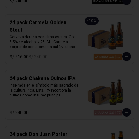
S/ 240.00
carácter y mucho sabor.

Marida perfecto con carnes ahumadas, 
quesos maduros y chocolate amargo.

-
10
%
24 pack Carmela Golden
Alcohol: 6.5%

Stout
IBU: 70 IBUs
Cerveza dorada con alma oscura. Con 
5.5% de alcohol y 25 IBU, Carmela 
sorprende con aromas a café y cacao, 
equilibrados con un dulzor leve de 
S/ 216.00
S/ 240.00
malta. Suave al paladar pero llena de 
carácter, desafía las expectativas de 
una stout tradicional. Inspirada en la 
primera mujer piloto del Perú, es 
sofisticada, robusta y misteriosa.

24 pack Chakana Quinoa IPA
Inspirada en el símbolo más sagrado de 
Marida con postres de café, carnes a la 
la cultura inca. Esta IPA incorpora la 
parrilla o cocina criolla.
quinoa como insumo principal 
aportando una textura sedosa y sutil 
dulzor maltoso. Con cuerpo medio-
ligero y un balance entre amargor y 
S/ 240.00
suavidad. Destacan aromas cítricos y 
tropicales, con notas de maracuyá y 
mango. Honra las raíces andinas con 
una fusión de tradición y modernidad. 

24 pack Don Juan Porter