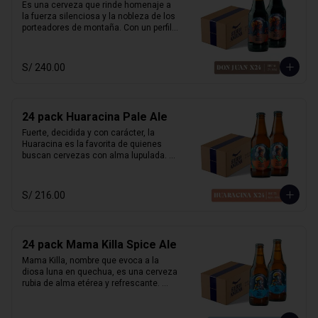
Perfecta con platos andinos, comida 
Es una cerveza que rinde homenaje a 
fusión y quesos suaves.
la fuerza silenciosa y la nobleza de los 
porteadores de montaña. Con un perfil 
clásico inglés, esta porter ofrece 
sabores ricos de chocolate y malta 
tostada, con un amargor suave que 
S/ 240.00
permite que el carácter maltoso brille. 

Su sabor envolvente y su alma robusta 
la hacen ideal para maridar con carnes 
24 pack Huaracina Pale Ale
ahumadas, parrillas o postres como 
brownies y fondant de chocolate. Fuerte 
Fuerte, decidida y con carácter, la 
y noble.

Huaracina es la favorita de quienes 
buscan cervezas con alma lupulada. 
Alcohol:	7%

Con un amargor pronunciado y cuerpo 
IBU: 41
robusto, esta Pale Ale de influencia 
californiana está inspirada en las 
S/ 216.00
mujeres de Huaraz: firmes, libres y 
poderosas. Una cerveza que no pasa 
desapercibida.

24 pack Mama Killa Spice Ale
Acompaña excelente platos picantes, 
carnes rojas, quesos maduros o 
Mama Killa, nombre que evoca a la 
comidas con carácter.

diosa luna en quechua, es una cerveza 
rubia de alma etérea y refrescante. 
Alcohol:	6.5 %

Ligera y especiada, su delicado toque 
72 IBU
de jengibre se entrelaza con un balance 
sutil entre malta y lúpulo, creando una 