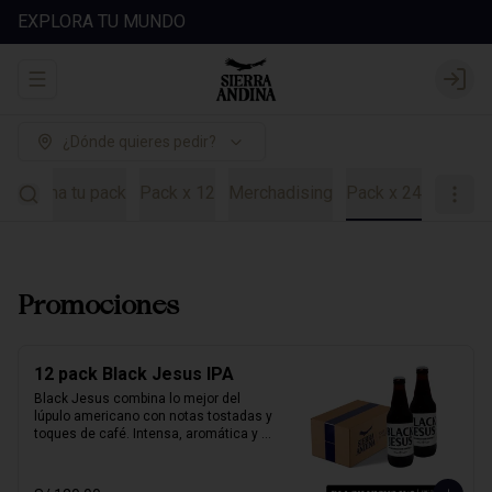
EXPLORA TU MUNDO
Abrir menu de navegación
Login
¿Dónde quieres pedir?
es
Arma tu pack
Pack x 12
Merchadising
Pack x 24
Promociones
12 pack Black Jesus IPA
Black Jesus combina lo mejor del 
lúpulo americano con notas tostadas y 
toques de café. Intensa, aromática y 
sorprendentemente refrescante. Su 
color oscuro desafía expectativas, ideal 
para quienes buscan una cerveza con 