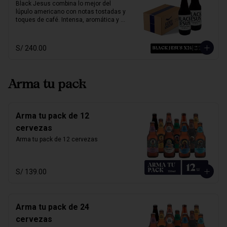
o platos vegetarianos. Natural, suave y 
Black Jesus combina lo mejor del 
única.

lúpulo americano con notas tostadas y 
toques de café. Intensa, aromática y 
Alcohol: 	5%

sorprendentemente refrescante. Su 
IBU:	32
color oscuro desafía expectativas, ideal 
para quienes buscan una cerveza con 
S/ 240.00
carácter y mucho sabor.

Marida perfecto con carnes ahumadas, 
quesos maduros y chocolate amargo.

Arma tu pack
Alcohol: 6.5%

IBU: 70 IBUs
Arma tu pack de 12
cervezas
Arma tu pack de 12 cervezas
S/ 139.00
Arma tu pack de 24
cervezas