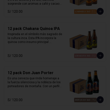
sorprende con aromas a café y cacao, 
equilibrados con un dulzor leve de 
S/ 120.00
malta. Suave al paladar pero llena de 
carácter, desafía las expectativas de 
una stout tradicional. Inspirada en la 
primera mujer piloto del Perú, es 
sofisticada, robusta y misteriosa.

12 pack Chakana Quinoa IPA
Inspirada en el símbolo más sagrado de 
Marida con postres de café, carnes a la 
la cultura inca. Esta IPA incorpora la 
parrilla o cocina criolla.
quinoa como insumo principal 
aportando una textura sedosa y sutil 
dulzor maltoso. Con cuerpo medio-
ligero y un balance entre amargor y 
S/ 120.00
suavidad. Destacan aromas cítricos y 
tropicales, con notas de maracuyá y 
mango. Honra las raíces andinas con 
una fusión de tradición y modernidad. 

12 pack Don Juan Porter
Perfecta con platos andinos, comida 
Es una cerveza que rinde homenaje a 
fusión y quesos suaves.
la fuerza silenciosa y la nobleza de los 
porteadores de montaña. Con un perfil 
clásico inglés, esta porter ofrece 
sabores ricos de chocolate y malta 
tostada, con un amargor suave que 
S/ 120.00
permite que el carácter maltoso brille. 

Su sabor envolvente y su alma robusta 