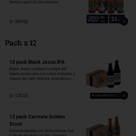
Arma tu pack de 24 cervezas
S/ 269.00
Pack x 12
12 pack Black Jesus IPA
Black Jesus combina lo mejor del 
lúpulo americano con notas tostadas y 
toques de café. Intensa, aromática y 
sorprendentemente refrescante. Su 
color oscuro desafía expectativas, ideal 
para quienes buscan una cerveza con 
S/ 120.00
carácter y mucho sabor.

Marida perfecto con carnes ahumadas, 
quesos maduros y chocolate amargo.

12 pack Carmela Golden
Alcohol: 6.5%

Stout
IBU: 70 IBUs
Cerveza dorada con alma oscura. Con 
5.5% de alcohol y 25 IBU, Carmela 