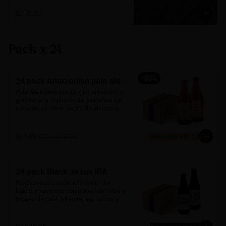
máxima comodidad. El complemento 
perfecto para quienes viven la vida con 
S/ 70.00
espíritu andino.

Tallas: S, M, L

Colores: Negro jaspeado, Verde
Pack x 24
-
30
%
24 pack Amazonian pale ale
Pale Ale suave con un giro amazónico 
gracias a la inclusión de castañas del 
corazón del Perú. De 5% de alcohol y 25 
IBU, ofrece un perfil dorado, ligero y con 
notas a frutos secos que le dan un 
sabor inconfundible. Esta cerveza 
S/ 168.00
S/ 240.00
honra la biodiversidad peruana con 
cada sorbo. 

Perfecta para acompañar pescado a la 
24 pack Black Jesus IPA
parrilla, ensaladas, sandwiches frescos 
o platos vegetarianos. Natural, suave y 
Black Jesus combina lo mejor del 
única.

lúpulo americano con notas tostadas y 
toques de café. Intensa, aromática y 
Alcohol: 	5%

sorprendentemente refrescante. Su 
IBU:	32
color oscuro desafía expectativas, ideal 
para quienes buscan una cerveza con 