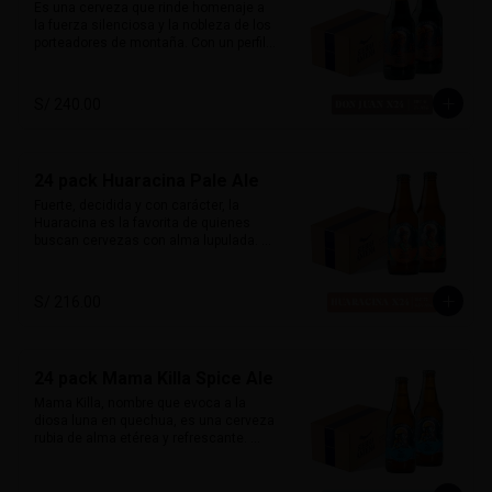
Perfecta con platos andinos, comida 
Es una cerveza que rinde homenaje a 
fusión y quesos suaves.
la fuerza silenciosa y la nobleza de los 
porteadores de montaña. Con un perfil 
clásico inglés, esta porter ofrece 
sabores ricos de chocolate y malta 
tostada, con un amargor suave que 
S/ 240.00
permite que el carácter maltoso brille. 

Su sabor envolvente y su alma robusta 
la hacen ideal para maridar con carnes 
24 pack Huaracina Pale Ale
ahumadas, parrillas o postres como 
brownies y fondant de chocolate. Fuerte 
Fuerte, decidida y con carácter, la 
y noble.

Huaracina es la favorita de quienes 
buscan cervezas con alma lupulada. 
Alcohol:	7%

Con un amargor pronunciado y cuerpo 
IBU: 41
robusto, esta Pale Ale de influencia 
californiana está inspirada en las 
S/ 216.00
mujeres de Huaraz: firmes, libres y 
poderosas. Una cerveza que no pasa 
desapercibida.

24 pack Mama Killa Spice Ale
Acompaña excelente platos picantes, 
carnes rojas, quesos maduros o 
Mama Killa, nombre que evoca a la 
comidas con carácter.

diosa luna en quechua, es una cerveza 
rubia de alma etérea y refrescante. 
Alcohol:	6.5 %

Ligera y especiada, su delicado toque 
72 IBU
de jengibre se entrelaza con un balance 
sutil entre malta y lúpulo, creando una 