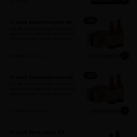
S/ 120.00
carácter y mucho sabor.

Marida perfecto con carnes ahumadas, 
quesos maduros y chocolate amargo.

-
30
%
12 pack amazonian pale ale
Alcohol: 6.5%

Pale Ale suave con un giro amazónico 
IBU: 70 IBUs
gracias a la inclusión de castañas del 
corazón del Perú. De 5% de alcohol y 25 
IBU, ofrece un perfil dorado, ligero y con 
notas a frutos secos que le dan un 
sabor inconfundible. Esta cerveza 
S/ 84.00
S/ 120.00
honra la biodiversidad peruana con 
cada sorbo. 

Perfecta para acompañar pescado a la 
-
30
%
24 pack Amazonian pale ale
parrilla, ensaladas, sandwiches frescos 
o platos vegetarianos. Natural, suave y 
Pale Ale suave con un giro amazónico 
única.

gracias a la inclusión de castañas del 
corazón del Perú. De 5% de alcohol y 25 
Alcohol: 	5%

IBU, ofrece un perfil dorado, ligero y con 
IBU:	32
notas a frutos secos que le dan un 
sabor inconfundible. Esta cerveza 
S/ 168.00
S/ 240.00
honra la biodiversidad peruana con 
cada sorbo. 

Perfecta para acompañar pescado a la 
24 pack Black Jesus IPA
parrilla, ensaladas, sandwiches frescos 