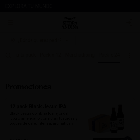
EXPLORA TU MUNDO
Abrir menu de navegación
Login
¿Dónde quieres pedir?
es
Arma tu pack
Pack x 12
Merchadising
Pack x 24
Promociones
12 pack Black Jesus IPA
Black Jesus combina lo mejor del 
lúpulo americano con notas tostadas y 
toques de café. Intensa, aromática y 
sorprendentemente refrescante. Su 
color oscuro desafía expectativas, ideal 
para quienes buscan una cerveza con 