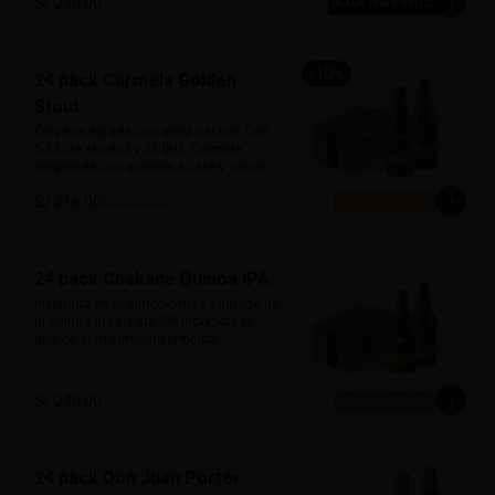
S/ 240.00
carácter y mucho sabor.

Marida perfecto con carnes ahumadas, 
quesos maduros y chocolate amargo.

-
10
%
24 pack Carmela Golden
Alcohol: 6.5%

Stout
IBU: 70 IBUs
Cerveza dorada con alma oscura. Con 
5.5% de alcohol y 25 IBU, Carmela 
sorprende con aromas a café y cacao, 
equilibrados con un dulzor leve de 
S/ 216.00
S/ 240.00
malta. Suave al paladar pero llena de 
carácter, desafía las expectativas de 
una stout tradicional. Inspirada en la 
primera mujer piloto del Perú, es 
sofisticada, robusta y misteriosa.

24 pack Chakana Quinoa IPA
Inspirada en el símbolo más sagrado de 
Marida con postres de café, carnes a la 
la cultura inca. Esta IPA incorpora la 
parrilla o cocina criolla.
quinoa como insumo principal 
aportando una textura sedosa y sutil 
dulzor maltoso. Con cuerpo medio-
ligero y un balance entre amargor y 
S/ 240.00
suavidad. Destacan aromas cítricos y 
tropicales, con notas de maracuyá y 
mango. Honra las raíces andinas con 
una fusión de tradición y modernidad. 

24 pack Don Juan Porter