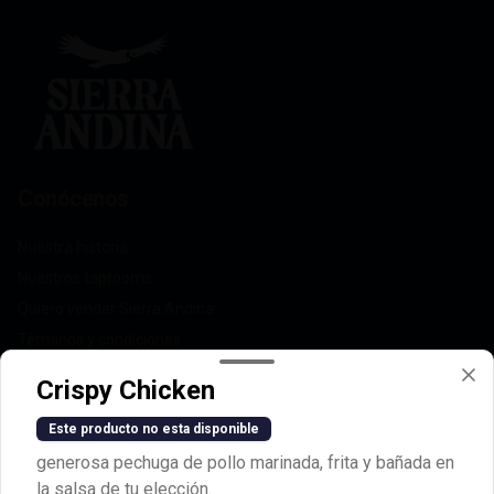
pescados, comida marina y piqueos 
fríos.

Alcohol: 5%

IBU: 32  IBUs
Conócenos
Nuestra historia
Nuestros taprooms
Quiero vender Sierra Andina
Términos y condiciones
Política de privacidad
Crispy Chicken
Redes sociales
Este producto no esta disponible
generosa pechuga de pollo marinada, frita y bañada en
Instagram
la salsa de tu elección.