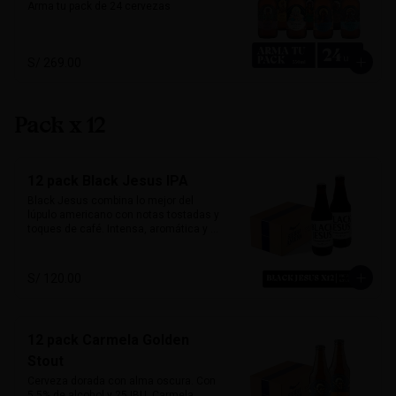
Arma tu pack de 24 cervezas
S/ 269.00
Pack x 12
12 pack Black Jesus IPA
Black Jesus combina lo mejor del 
lúpulo americano con notas tostadas y 
toques de café. Intensa, aromática y 
sorprendentemente refrescante. Su 
color oscuro desafía expectativas, ideal 
para quienes buscan una cerveza con 
S/ 120.00
carácter y mucho sabor.

Marida perfecto con carnes ahumadas, 
quesos maduros y chocolate amargo.

12 pack Carmela Golden
Alcohol: 6.5%

Stout
IBU: 70 IBUs
Cerveza dorada con alma oscura. Con 
5.5% de alcohol y 25 IBU, Carmela 