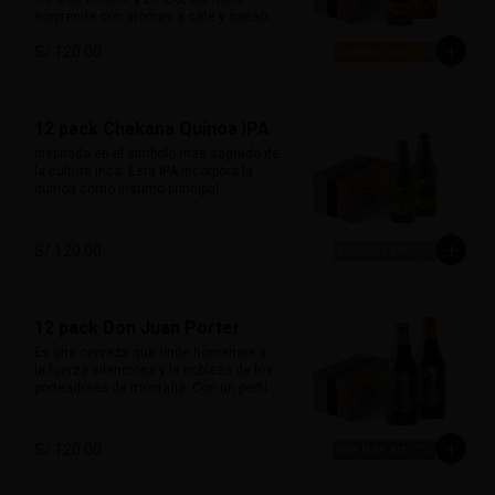
sorprende con aromas a café y cacao, 
equilibrados con un dulzor leve de 
S/ 120.00
malta. Suave al paladar pero llena de 
carácter, desafía las expectativas de 
una stout tradicional. Inspirada en la 
primera mujer piloto del Perú, es 
sofisticada, robusta y misteriosa.

12 pack Chakana Quinoa IPA
Inspirada en el símbolo más sagrado de 
Marida con postres de café, carnes a la 
la cultura inca. Esta IPA incorpora la 
parrilla o cocina criolla.
quinoa como insumo principal 
aportando una textura sedosa y sutil 
dulzor maltoso. Con cuerpo medio-
ligero y un balance entre amargor y 
S/ 120.00
suavidad. Destacan aromas cítricos y 
tropicales, con notas de maracuyá y 
mango. Honra las raíces andinas con 
una fusión de tradición y modernidad. 

12 pack Don Juan Porter
Perfecta con platos andinos, comida 
Es una cerveza que rinde homenaje a 
fusión y quesos suaves.
la fuerza silenciosa y la nobleza de los 
porteadores de montaña. Con un perfil 
clásico inglés, esta porter ofrece 
sabores ricos de chocolate y malta 
tostada, con un amargor suave que 
S/ 120.00
permite que el carácter maltoso brille. 

Su sabor envolvente y su alma robusta 