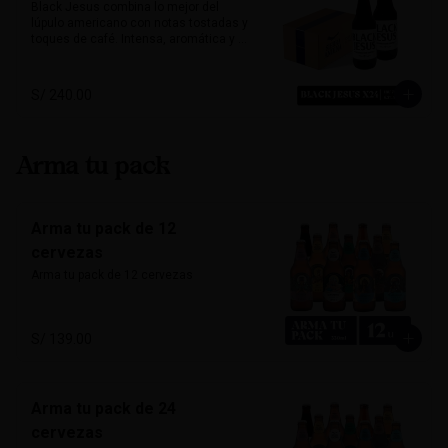
o platos vegetarianos. Natural, suave y 
Black Jesus combina lo mejor del 
única.

lúpulo americano con notas tostadas y 
toques de café. Intensa, aromática y 
Alcohol: 	5%

sorprendentemente refrescante. Su 
IBU:	32
color oscuro desafía expectativas, ideal 
para quienes buscan una cerveza con 
S/ 240.00
carácter y mucho sabor.

Marida perfecto con carnes ahumadas, 
quesos maduros y chocolate amargo.

Arma tu pack
Alcohol: 6.5%

IBU: 70 IBUs
Arma tu pack de 12
cervezas
Arma tu pack de 12 cervezas
S/ 139.00
Arma tu pack de 24
cervezas