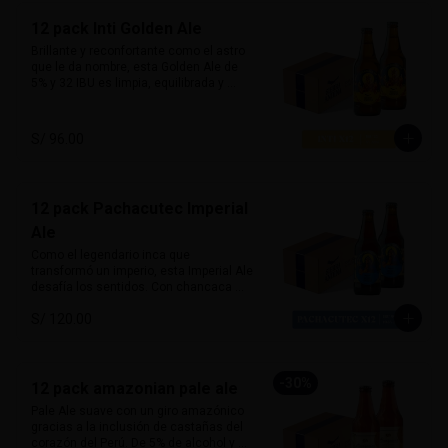
la hacen ideal para maridar con carnes 
12 pack Inti Golden Ale
ahumadas, parrillas o postres como 
brownies y fondant de chocolate. Fuerte 
Brillante y reconfortante como el astro 
y noble.

que le da nombre, esta Golden Ale de 
5% y 32 IBU es limpia, equilibrada y 
Alcohol:	7%

amigable al paladar. Con un amargor 
IBU: 41
moderado y un perfil limpio, esta 
cerveza es perfecta para todo 
S/ 96.00
momento, especialmente para tardes 
soleadas y encuentros relajados.

Su sabor sutil combina muy bien con 
12 pack Pachacutec Imperial
platos ligeros como ensaladas, 
pescados, comida marina y piqueos 
Ale
fríos.

Como el legendario inca que 
transformó un imperio, esta Imperial Ale 
Alcohol: 5%

desafía los sentidos. Con chancaca 
IBU: 32  IBUs
peruana en su receta, aporta notas 
S/ 120.00
profundas a panela y caramelo oscuro. 
Con 10.5% de alcohol y 99 IBU, combina 
potencia, equilibrio y riqueza maltosa 
con un perfil lupulado audaz.

-
30
%
12 pack amazonian pale ale
Ideal con carnes intensas, chocolate 
Pale Ale suave con un giro amazónico 
amargo o postres densos como torta 
gracias a la inclusión de castañas del 
de queso o brownie caliente.

corazón del Perú. De 5% de alcohol y 25 