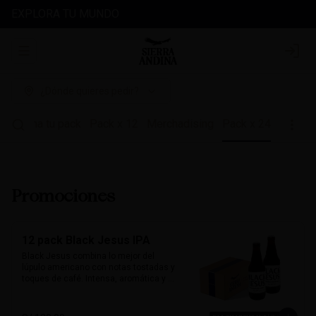
EXPLORA TU MUNDO
Abrir menu de navegación
Login
¿Dónde quieres pedir?
es
Arma tu pack
Pack x 12
Merchadising
Pack x 24
Promociones
12 pack Black Jesus IPA
Black Jesus combina lo mejor del 
lúpulo americano con notas tostadas y 
toques de café. Intensa, aromática y 
sorprendentemente refrescante. Su 
color oscuro desafía expectativas, ideal 
para quienes buscan una cerveza con 