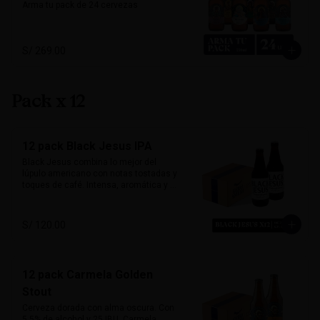
Arma tu pack de 24 cervezas
S/ 269.00
Pack x 12
12 pack Black Jesus IPA
Black Jesus combina lo mejor del 
lúpulo americano con notas tostadas y 
toques de café. Intensa, aromática y 
sorprendentemente refrescante. Su 
color oscuro desafía expectativas, ideal 
para quienes buscan una cerveza con 
S/ 120.00
carácter y mucho sabor.

Marida perfecto con carnes ahumadas, 
quesos maduros y chocolate amargo.

12 pack Carmela Golden
Alcohol: 6.5%

Stout
IBU: 70 IBUs
Cerveza dorada con alma oscura. Con 
5.5% de alcohol y 25 IBU, Carmela 