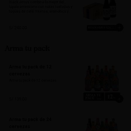
o platos vegetarianos. Natural, suave y 
Black Jesus combina lo mejor del 
única.

lúpulo americano con notas tostadas y 
toques de café. Intensa, aromática y 
Alcohol: 	5%

sorprendentemente refrescante. Su 
IBU:	32
color oscuro desafía expectativas, ideal 
para quienes buscan una cerveza con 
S/ 240.00
carácter y mucho sabor.

Marida perfecto con carnes ahumadas, 
quesos maduros y chocolate amargo.

Arma tu pack
Alcohol: 6.5%

IBU: 70 IBUs
Arma tu pack de 12
cervezas
Arma tu pack de 12 cervezas
S/ 139.00
Arma tu pack de 24
cervezas