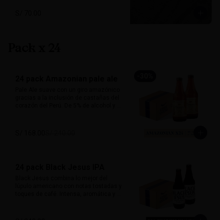
máxima comodidad. El complemento 
perfecto para quienes viven la vida con 
S/ 70.00
espíritu andino.

Tallas: S, M, L

Colores: Negro jaspeado, Verde
Pack x 24
-
30
%
24 pack Amazonian pale ale
Pale Ale suave con un giro amazónico 
gracias a la inclusión de castañas del 
corazón del Perú. De 5% de alcohol y 25 
IBU, ofrece un perfil dorado, ligero y con 
notas a frutos secos que le dan un 
sabor inconfundible. Esta cerveza 
S/ 168.00
S/ 240.00
honra la biodiversidad peruana con 
cada sorbo. 

Perfecta para acompañar pescado a la 
24 pack Black Jesus IPA
parrilla, ensaladas, sandwiches frescos 
o platos vegetarianos. Natural, suave y 
Black Jesus combina lo mejor del 
única.

lúpulo americano con notas tostadas y 
toques de café. Intensa, aromática y 
Alcohol: 	5%

sorprendentemente refrescante. Su 
IBU:	32
color oscuro desafía expectativas, ideal 
para quienes buscan una cerveza con 