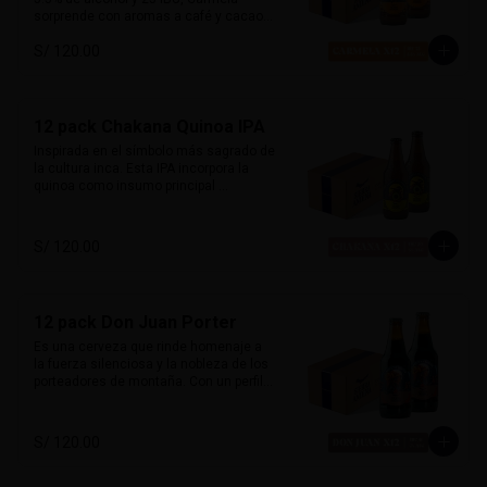
sorprende con aromas a café y cacao, 
equilibrados con un dulzor leve de 
S/ 120.00
malta. Suave al paladar pero llena de 
carácter, desafía las expectativas de 
una stout tradicional. Inspirada en la 
primera mujer piloto del Perú, es 
sofisticada, robusta y misteriosa.

12 pack Chakana Quinoa IPA
Inspirada en el símbolo más sagrado de 
Marida con postres de café, carnes a la 
la cultura inca. Esta IPA incorpora la 
parrilla o cocina criolla.
quinoa como insumo principal 
aportando una textura sedosa y sutil 
dulzor maltoso. Con cuerpo medio-
ligero y un balance entre amargor y 
S/ 120.00
suavidad. Destacan aromas cítricos y 
tropicales, con notas de maracuyá y 
mango. Honra las raíces andinas con 
una fusión de tradición y modernidad. 

12 pack Don Juan Porter
Perfecta con platos andinos, comida 
Es una cerveza que rinde homenaje a 
fusión y quesos suaves.
la fuerza silenciosa y la nobleza de los 
porteadores de montaña. Con un perfil 
clásico inglés, esta porter ofrece 
sabores ricos de chocolate y malta 
tostada, con un amargor suave que 
S/ 120.00
permite que el carácter maltoso brille. 

Su sabor envolvente y su alma robusta 