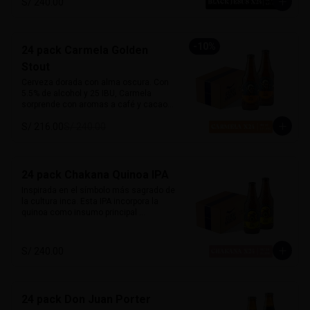
S/ 240.00
carácter y mucho sabor.

Marida perfecto con carnes ahumadas, 
quesos maduros y chocolate amargo.

-
10
%
24 pack Carmela Golden
Alcohol: 6.5%

Stout
IBU: 70 IBUs
Cerveza dorada con alma oscura. Con 
5.5% de alcohol y 25 IBU, Carmela 
sorprende con aromas a café y cacao, 
equilibrados con un dulzor leve de 
S/ 216.00
S/ 240.00
malta. Suave al paladar pero llena de 
carácter, desafía las expectativas de 
una stout tradicional. Inspirada en la 
primera mujer piloto del Perú, es 
sofisticada, robusta y misteriosa.

24 pack Chakana Quinoa IPA
Inspirada en el símbolo más sagrado de 
Marida con postres de café, carnes a la 
la cultura inca. Esta IPA incorpora la 
parrilla o cocina criolla.
quinoa como insumo principal 
aportando una textura sedosa y sutil 
dulzor maltoso. Con cuerpo medio-
ligero y un balance entre amargor y 
S/ 240.00
suavidad. Destacan aromas cítricos y 
tropicales, con notas de maracuyá y 
mango. Honra las raíces andinas con 
una fusión de tradición y modernidad. 

24 pack Don Juan Porter