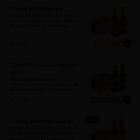
la hacen ideal para maridar con carnes 
12 pack Inti Golden Ale
ahumadas, parrillas o postres como 
brownies y fondant de chocolate. Fuerte 
Brillante y reconfortante como el astro 
y noble.

que le da nombre, esta Golden Ale de 
5% y 32 IBU es limpia, equilibrada y 
Alcohol:	7%

amigable al paladar. Con un amargor 
IBU: 41
moderado y un perfil limpio, esta 
cerveza es perfecta para todo 
S/ 96.00
momento, especialmente para tardes 
soleadas y encuentros relajados.

Su sabor sutil combina muy bien con 
12 pack Pachacutec Imperial
platos ligeros como ensaladas, 
pescados, comida marina y piqueos 
Ale
fríos.

Como el legendario inca que 
transformó un imperio, esta Imperial Ale 
Alcohol: 5%

desafía los sentidos. Con chancaca 
IBU: 32  IBUs
peruana en su receta, aporta notas 
S/ 120.00
profundas a panela y caramelo oscuro. 
Con 10.5% de alcohol y 99 IBU, combina 
potencia, equilibrio y riqueza maltosa 
con un perfil lupulado audaz.

-
30
%
12 pack amazonian pale ale
Ideal con carnes intensas, chocolate 
Pale Ale suave con un giro amazónico 
amargo o postres densos como torta 
gracias a la inclusión de castañas del 
de queso o brownie caliente.

corazón del Perú. De 5% de alcohol y 25 