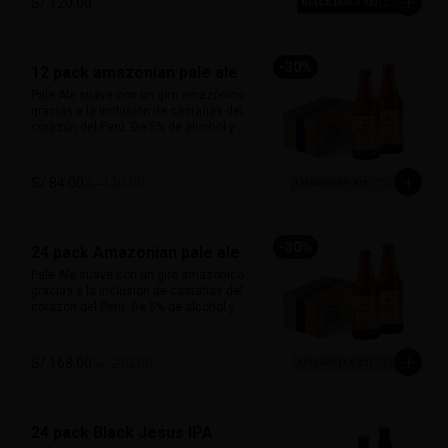
S/ 120.00
carácter y mucho sabor.

Marida perfecto con carnes ahumadas, 
quesos maduros y chocolate amargo.

-
30
%
12 pack amazonian pale ale
Alcohol: 6.5%

Pale Ale suave con un giro amazónico 
IBU: 70 IBUs
gracias a la inclusión de castañas del 
corazón del Perú. De 5% de alcohol y 25 
IBU, ofrece un perfil dorado, ligero y con 
notas a frutos secos que le dan un 
sabor inconfundible. Esta cerveza 
S/ 84.00
S/ 120.00
honra la biodiversidad peruana con 
cada sorbo. 

Perfecta para acompañar pescado a la 
-
30
%
24 pack Amazonian pale ale
parrilla, ensaladas, sandwiches frescos 
o platos vegetarianos. Natural, suave y 
Pale Ale suave con un giro amazónico 
única.

gracias a la inclusión de castañas del 
corazón del Perú. De 5% de alcohol y 25 
Alcohol: 	5%

IBU, ofrece un perfil dorado, ligero y con 
IBU:	32
notas a frutos secos que le dan un 
sabor inconfundible. Esta cerveza 
S/ 168.00
S/ 240.00
honra la biodiversidad peruana con 
cada sorbo. 

Perfecta para acompañar pescado a la 
24 pack Black Jesus IPA
parrilla, ensaladas, sandwiches frescos 