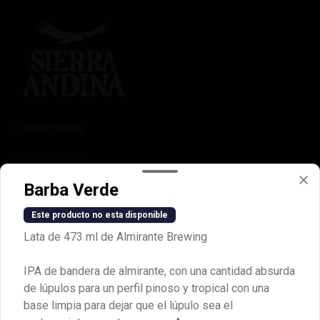
pescados, comida marina y piqueos 
fríos.

Alcohol: 5%

IBU: 32  IBUs
Conócenos
Nuestra historia
Nuestros taprooms
Barba Verde
Quiero vender Sierra Andina
Este producto no esta disponible
Términos y condiciones
Lata de 473 ml de Almirante Brewing
Política de privacidad
Redes sociales
IPA de bandera de almirante, con una cantidad absurda
de lúpulos para un perfil pinoso y tropical con una
Instagram
base limpia para dejar que el lúpulo sea el