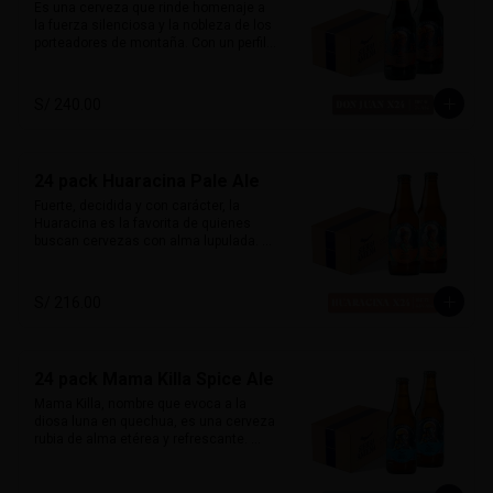
Perfecta con platos andinos, comida 
Es una cerveza que rinde homenaje a 
fusión y quesos suaves.
la fuerza silenciosa y la nobleza de los 
porteadores de montaña. Con un perfil 
clásico inglés, esta porter ofrece 
sabores ricos de chocolate y malta 
tostada, con un amargor suave que 
S/ 240.00
permite que el carácter maltoso brille. 

Su sabor envolvente y su alma robusta 
la hacen ideal para maridar con carnes 
24 pack Huaracina Pale Ale
ahumadas, parrillas o postres como 
brownies y fondant de chocolate. Fuerte 
Fuerte, decidida y con carácter, la 
y noble.

Huaracina es la favorita de quienes 
buscan cervezas con alma lupulada. 
Alcohol:	7%

Con un amargor pronunciado y cuerpo 
IBU: 41
robusto, esta Pale Ale de influencia 
californiana está inspirada en las 
S/ 216.00
mujeres de Huaraz: firmes, libres y 
poderosas. Una cerveza que no pasa 
desapercibida.

24 pack Mama Killa Spice Ale
Acompaña excelente platos picantes, 
carnes rojas, quesos maduros o 
Mama Killa, nombre que evoca a la 
comidas con carácter.

diosa luna en quechua, es una cerveza 
rubia de alma etérea y refrescante. 
Alcohol:	6.5 %

Ligera y especiada, su delicado toque 
72 IBU
de jengibre se entrelaza con un balance 
sutil entre malta y lúpulo, creando una 