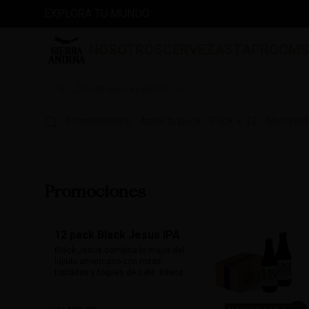
EXPLORA TU MUNDO
NOSOTROS
CERVEZAS
TAPROOM
¿Dónde quieres pedir?
Promociones
Arma tu pack
Pack x 12
Merchad
Promociones
12 pack Black Jesus IPA
Black Jesus combina lo mejor del 
lúpulo americano con notas 
tostadas y toques de café. Intensa, 
aromática y sorprendentemente 
refrescante. Su color oscuro 
desafía expectativas, ideal para 