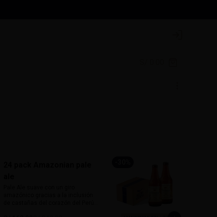
Login
S/ 0.00
-
30
%
24 pack Amazonian pale
ale
Pale Ale suave con un giro 
amazónico gracias a la inclusión 
de castañas del corazón del Perú. 
De 5% de alcohol y 25 IBU, ofrece 