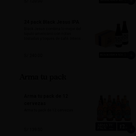
S/ 120.00
quienes buscan una cerveza con 
carácter y mucho sabor.

Marida perfecto con carnes 
24 pack Black Jesus IPA
ahumadas, quesos maduros y 
chocolate amargo.

Black Jesus combina lo mejor del 
lúpulo americano con notas 
Alcohol: 6.5%

tostadas y toques de café. Intensa, 
IBU: 70 IBUs
aromática y sorprendentemente 
refrescante. Su color oscuro 
desafía expectativas, ideal para 
S/ 240.00
quienes buscan una cerveza con 
carácter y mucho sabor.

Marida perfecto con carnes 
Arma tu pack
ahumadas, quesos maduros y 
chocolate amargo.

Alcohol: 6.5%

Arma tu pack de 12
IBU: 70 IBUs
cervezas
Arma tu pack de 12 cervezas
S/ 139.00