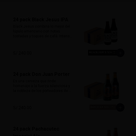
24 pack Black Jesus IPA
Black Jesus combina lo mejor del 
lúpulo americano con notas 
tostadas y toques de café. Intensa, 
aromática y sorprendentemente 
refrescante. Su color oscuro 
desafía expectativas, ideal para 
S/ 240.00
quienes buscan una cerveza con 
carácter y mucho sabor.

Marida perfecto con carnes 
24 pack Don Juan Porter
ahumadas, quesos maduros y 
chocolate amargo.

Es una cerveza que rinde 
homenaje a la fuerza silenciosa y 
Alcohol: 6.5%

la nobleza de los porteadores de 
IBU: 70 IBUs
montaña. Con un perfil clásico 
inglés, esta porter ofrece sabores 
ricos de chocolate y malta tostada, 
S/ 240.00
con un amargor suave que permite 
que el carácter maltoso brille. 

Su sabor envolvente y su alma 
24 pack Pachacutec
robusta la hacen ideal para maridar 
con carnes ahumadas, parrillas o 