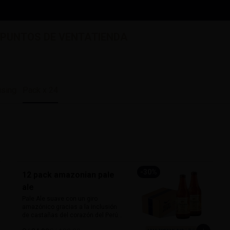
S
PUNTOS DE VENTA
TIENDA
ising
Pack x 24
-
30
%
12 pack amazonian pale
ale
Pale Ale suave con un giro 
amazónico gracias a la inclusión 
de castañas del corazón del Perú. 
De 5% de alcohol y 25 IBU, ofrece 