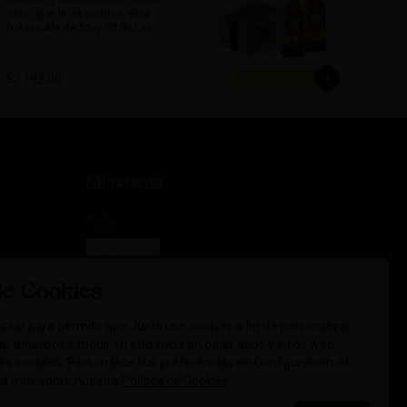
astro que le da nombre, esta 
Acompaña excelente platos 
Golden Ale de 5% y 32 IBU es 
picantes, carnes rojas, quesos 
limpia, equilibrada y amigable al 
maduros o comidas con carácter.

paladar. Con un amargor moderado 
y un perfil limpio, esta cerveza es 
Alcohol:	6.5 %

S/ 192.00
perfecta para todo momento, 
72 IBU
especialmente para tardes 
soleadas y encuentros relajados.

Su sabor sutil combina muy bien 
con platos ligeros como 
ensaladas, pescados, comida 
Mi cuenta
marina y piqueos fríos.

Alcohol: 5%

Pedir
IBU: 32  IBUs
Iniciar sesión
de Cookies
ptar para permitir que Justo use cookies a fin de personalizar
icar anuncios y medir su eficiencia en otras apps y sitios web,
des sociales. Personalice sus preferencias en Configuración de
ca más sobre nuestra
Política de Cookies
.