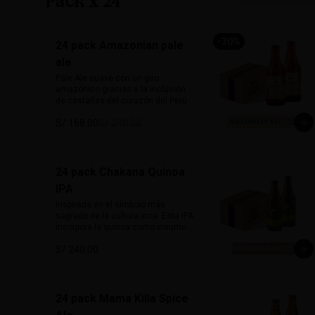
Pack x 24
Tallas: S, M, L

Colores: Negro jaspeado, Verde
-
30
%
24 pack Amazonian pale
ale
Pale Ale suave con un giro 
amazónico gracias a la inclusión 
de castañas del corazón del Perú. 
De 5% de alcohol y 25 IBU, ofrece 
S/ 168.00
S/ 240.00
un perfil dorado, ligero y con notas 
a frutos secos que le dan un sabor 
inconfundible. Esta cerveza honra 
la biodiversidad peruana con cada 
sorbo. 

24 pack Chakana Quinoa
IPA
Perfecta para acompañar pescado 
a la parrilla, ensaladas, 
Inspirada en el símbolo más 
sandwiches frescos o platos 
sagrado de la cultura inca. Esta IPA 
vegetarianos. Natural, suave y 
incorpora la quinoa como insumo 
única.

principal aportando una textura 
S/ 240.00
sedosa y sutil dulzor maltoso. Con 
Alcohol: 	5%

cuerpo medio-ligero y un balance 
IBU:	32
entre amargor y suavidad. 
Destacan aromas cítricos y 
tropicales, con notas de maracuyá 
24 pack Mama Killa Spice
y mango. Honra las raíces andinas 