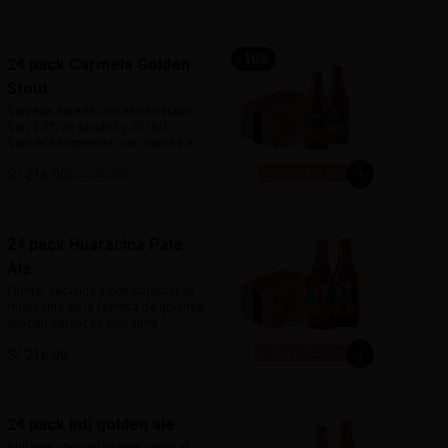
-
10
%
24 pack Carmela Golden
Stout
Cerveza dorada con alma oscura. 
Con 5.5% de alcohol y 25 IBU, 
Carmela sorprende con aromas a 
café y cacao, equilibrados con un 
S/ 216.00
S/ 240.00
dulzor leve de malta. Suave al 
paladar pero llena de carácter, 
desafía las expectativas de una 
stout tradicional. Inspirada en la 
primera mujer piloto del Perú, es 
24 pack Huaracina Pale
sofisticada, robusta y misteriosa.

Ale
Marida con postres de café, carnes 
Fuerte, decidida y con carácter, la 
a la parrilla o cocina criolla.
Huaracina es la favorita de quienes 
buscan cervezas con alma 
lupulada. Con un amargor 
S/ 216.00
pronunciado y cuerpo robusto, esta 
Pale Ale de influencia californiana 
está inspirada en las mujeres de 
Huaraz: firmes, libres y poderosas. 
Una cerveza que no pasa 
24 pack inti golden ale
desapercibida.

Brillante y reconfortante como el 