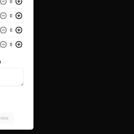
potencia, equilibrio y riqueza 
0
maltosa con un perfil lupulado 
audaz.

0
Ideal con carnes intensas, 
chocolate amargo o postres 
densos como torta de queso o 
0
brownie caliente.

Alcohol: 10.5%

0
IBU: 99
s
nible