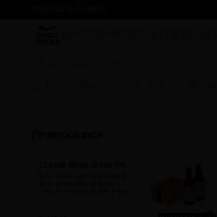
EXPLORA TU MUNDO
NOSOTROS
CERVEZAS
TAPROOM
¿Dónde quieres pedir?
Promociones
Arma tu pack
Pack x 12
Merchad
Promociones
12 pack Black Jesus IPA
Black Jesus combina lo mejor del 
lúpulo americano con notas 
tostadas y toques de café. Intensa, 
aromática y sorprendentemente 
refrescante. Su color oscuro 
desafía expectativas, ideal para 