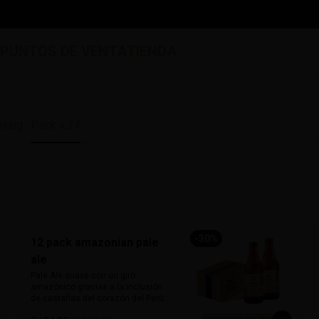
S
PUNTOS DE VENTA
TIENDA
ising
Pack x 24
-
30
%
12 pack amazonian pale
ale
Pale Ale suave con un giro 
amazónico gracias a la inclusión 
de castañas del corazón del Perú. 
De 5% de alcohol y 25 IBU, ofrece 