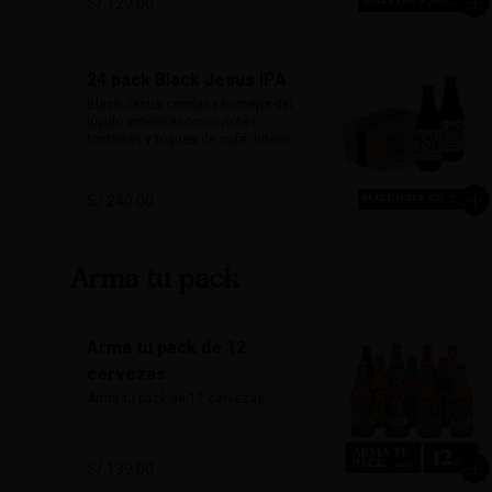
S/ 120.00
quienes buscan una cerveza con 
carácter y mucho sabor.

Marida perfecto con carnes 
24 pack Black Jesus IPA
ahumadas, quesos maduros y 
chocolate amargo.

Black Jesus combina lo mejor del 
lúpulo americano con notas 
Alcohol: 6.5%

tostadas y toques de café. Intensa, 
IBU: 70 IBUs
aromática y sorprendentemente 
refrescante. Su color oscuro 
desafía expectativas, ideal para 
S/ 240.00
quienes buscan una cerveza con 
carácter y mucho sabor.

Marida perfecto con carnes 
Arma tu pack
ahumadas, quesos maduros y 
chocolate amargo.

Alcohol: 6.5%

Arma tu pack de 12
IBU: 70 IBUs
cervezas
Arma tu pack de 12 cervezas
S/ 139.00