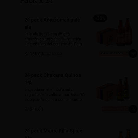
Pack x 24
Tallas: S, M, L

Colores: Negro jaspeado, Verde
-
30
%
24 pack Amazonian pale
ale
Pale Ale suave con un giro 
amazónico gracias a la inclusión 
de castañas del corazón del Perú. 
De 5% de alcohol y 25 IBU, ofrece 
S/ 168.00
S/ 240.00
un perfil dorado, ligero y con notas 
a frutos secos que le dan un sabor 
inconfundible. Esta cerveza honra 
la biodiversidad peruana con cada 
sorbo. 

24 pack Chakana Quinoa
IPA
Perfecta para acompañar pescado 
a la parrilla, ensaladas, 
Inspirada en el símbolo más 
sandwiches frescos o platos 
sagrado de la cultura inca. Esta IPA 
vegetarianos. Natural, suave y 
incorpora la quinoa como insumo 
única.

principal aportando una textura 
S/ 240.00
sedosa y sutil dulzor maltoso. Con 
Alcohol: 	5%

cuerpo medio-ligero y un balance 
IBU:	32
entre amargor y suavidad. 
Destacan aromas cítricos y 
tropicales, con notas de maracuyá 
24 pack Mama Killa Spice
y mango. Honra las raíces andinas 