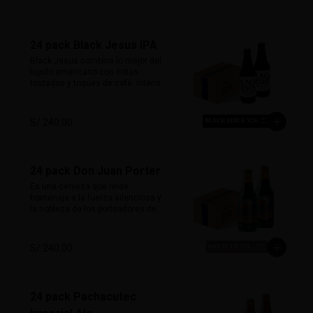
24 pack Black Jesus IPA
Black Jesus combina lo mejor del 
lúpulo americano con notas 
tostadas y toques de café. Intensa, 
aromática y sorprendentemente 
refrescante. Su color oscuro 
desafía expectativas, ideal para 
S/ 240.00
quienes buscan una cerveza con 
carácter y mucho sabor.

Marida perfecto con carnes 
24 pack Don Juan Porter
ahumadas, quesos maduros y 
chocolate amargo.

Es una cerveza que rinde 
homenaje a la fuerza silenciosa y 
Alcohol: 6.5%

la nobleza de los porteadores de 
IBU: 70 IBUs
montaña. Con un perfil clásico 
inglés, esta porter ofrece sabores 
ricos de chocolate y malta tostada, 
S/ 240.00
con un amargor suave que permite 
que el carácter maltoso brille. 

Su sabor envolvente y su alma 
24 pack Pachacutec
robusta la hacen ideal para maridar 
con carnes ahumadas, parrillas o 