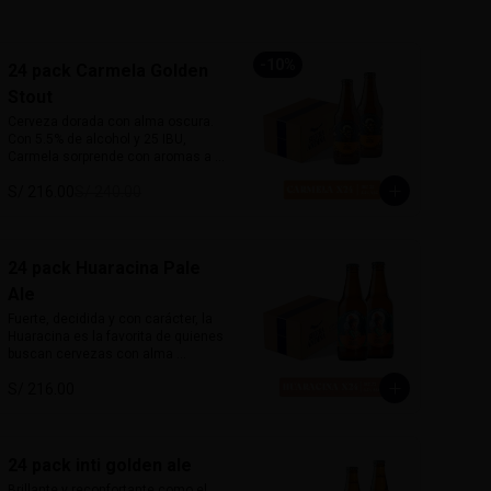
-
10
%
24 pack Carmela Golden
Stout
Cerveza dorada con alma oscura. 
Con 5.5% de alcohol y 25 IBU, 
Carmela sorprende con aromas a 
café y cacao, equilibrados con un 
S/ 216.00
S/ 240.00
dulzor leve de malta. Suave al 
paladar pero llena de carácter, 
desafía las expectativas de una 
stout tradicional. Inspirada en la 
primera mujer piloto del Perú, es 
24 pack Huaracina Pale
sofisticada, robusta y misteriosa.

Ale
Marida con postres de café, carnes 
Fuerte, decidida y con carácter, la 
a la parrilla o cocina criolla.
Huaracina es la favorita de quienes 
buscan cervezas con alma 
lupulada. Con un amargor 
S/ 216.00
pronunciado y cuerpo robusto, esta 
Pale Ale de influencia californiana 
está inspirada en las mujeres de 
Huaraz: firmes, libres y poderosas. 
Una cerveza que no pasa 
24 pack inti golden ale
desapercibida.

Brillante y reconfortante como el 