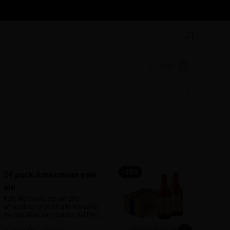
Login
S/ 0.00
-
30
%
24 pack Amazonian pale
ale
Pale Ale suave con un giro 
amazónico gracias a la inclusión 
de castañas del corazón del Perú. 
De 5% de alcohol y 25 IBU, ofrece 