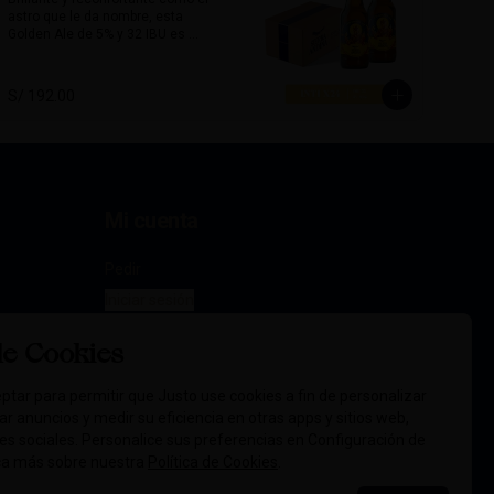
astro que le da nombre, esta 
Acompaña excelente platos 
Golden Ale de 5% y 32 IBU es 
picantes, carnes rojas, quesos 
limpia, equilibrada y amigable al 
maduros o comidas con carácter.

paladar. Con un amargor moderado 
y un perfil limpio, esta cerveza es 
Alcohol:	6.5 %

S/ 192.00
perfecta para todo momento, 
72 IBU
especialmente para tardes 
soleadas y encuentros relajados.

Su sabor sutil combina muy bien 
con platos ligeros como 
ensaladas, pescados, comida 
Mi cuenta
marina y piqueos fríos.

Alcohol: 5%

Pedir
IBU: 32  IBUs
Iniciar sesión
de Cookies
ptar para permitir que Justo use cookies a fin de personalizar
icar anuncios y medir su eficiencia en otras apps y sitios web,
des sociales. Personalice sus preferencias en Configuración de
ca más sobre nuestra
Política de Cookies
.