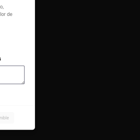
potencia, equilibrio y riqueza 
o,
maltosa con un perfil lupulado 
audaz.

lor de
Ideal con carnes intensas, 
chocolate amargo o postres 
densos como torta de queso o 
brownie caliente.

Alcohol: 10.5%

IBU: 99
s
nible