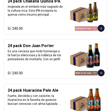
24 pack Chakana Quinoa IPA
Inspirada en el símbolo más sagrado de 
Marida con postres de café, carnes a la 
la cultura inca. Esta IPA incorpora la 
parrilla o cocina criolla.
quinoa como insumo principal 
aportando una textura sedosa y sutil 
dulzor maltoso. Con cuerpo medio-
ligero y un balance entre amargor y 
S/ 240.00
suavidad. Destacan aromas cítricos y 
tropicales, con notas de maracuyá y 
mango. Honra las raíces andinas con 
una fusión de tradición y modernidad. 

24 pack Don Juan Porter
Perfecta con platos andinos, comida 
Es una cerveza que rinde homenaje a 
fusión y quesos suaves.
la fuerza silenciosa y la nobleza de los 
porteadores de montaña. Con un perfil 
clásico inglés, esta porter ofrece 
sabores ricos de chocolate y malta 
tostada, con un amargor suave que 
S/ 240.00
permite que el carácter maltoso brille. 

Su sabor envolvente y su alma robusta 
la hacen ideal para maridar con carnes 
24 pack Huaracina Pale Ale
ahumadas, parrillas o postres como 
brownies y fondant de chocolate. Fuerte 
Fuerte, decidida y con carácter, la 
y noble.

Huaracina es la favorita de quienes 
buscan cervezas con alma lupulada. 
Alcohol:	7%

Con un amargor pronunciado y cuerpo 
IBU: 41