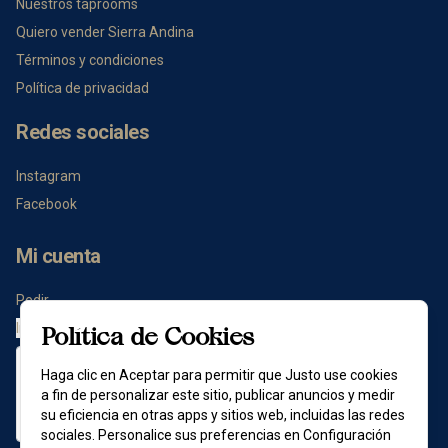
Nuestros taprooms
Quiero vender Sierra Andina
Términos y condiciones
Política de privacidad
Redes sociales
Instagram
Facebook
Mi cuenta
Pedir
Iniciar sesión
Política de Cookies
Haga clic en Aceptar para permitir que Justo use cookies
a fin de personalizar este sitio, publicar anuncios y medir
su eficiencia en otras apps y sitios web, incluidas las redes
sociales. Personalice sus preferencias en Configuración