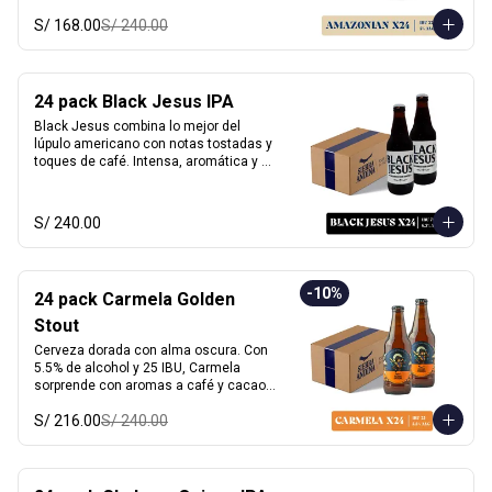
sabor inconfundible. Esta cerveza 
S/ 168.00
S/ 240.00
honra la biodiversidad peruana con 
cada sorbo. 

Perfecta para acompañar pescado a la 
24 pack Black Jesus IPA
parrilla, ensaladas, sandwiches frescos 
o platos vegetarianos. Natural, suave y 
Black Jesus combina lo mejor del 
única.

lúpulo americano con notas tostadas y 
toques de café. Intensa, aromática y 
Alcohol: 	5%

sorprendentemente refrescante. Su 
IBU:	32
color oscuro desafía expectativas, ideal 
para quienes buscan una cerveza con 
S/ 240.00
carácter y mucho sabor.

Marida perfecto con carnes ahumadas, 
quesos maduros y chocolate amargo.

-
10
%
24 pack Carmela Golden
Alcohol: 6.5%

Stout
IBU: 70 IBUs
Cerveza dorada con alma oscura. Con 
5.5% de alcohol y 25 IBU, Carmela 
sorprende con aromas a café y cacao, 
equilibrados con un dulzor leve de 
S/ 216.00
S/ 240.00
malta. Suave al paladar pero llena de 
carácter, desafía las expectativas de 
una stout tradicional. Inspirada en la 
primera mujer piloto del Perú, es 
sofisticada, robusta y misteriosa.
