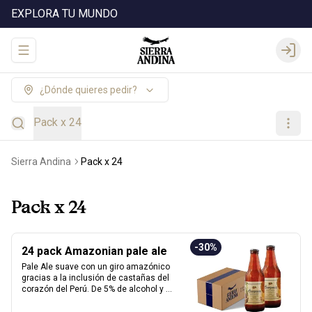
EXPLORA TU MUNDO
Abrir menu de navegación
Login
¿Dónde quieres pedir?
Pack x 24
Sierra Andina
Pack x 24
Pack x 24
-
30
%
24 pack Amazonian pale ale
Pale Ale suave con un giro amazónico 
gracias a la inclusión de castañas del 
corazón del Perú. De 5% de alcohol y 25 
IBU, ofrece un perfil dorado, ligero y con 
notas a frutos secos que le dan un 