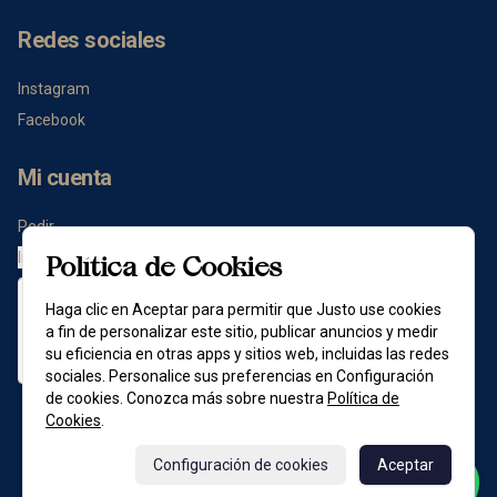
Redes sociales
Instagram
Facebook
Mi cuenta
Pedir
Iniciar sesión
Política de Cookies
Haga clic en Aceptar para permitir que Justo use cookies
a fin de personalizar este sitio, publicar anuncios y medir
su eficiencia en otras apps y sitios web, incluidas las redes
sociales. Personalice sus preferencias en Configuración
de cookies. Conozca más sobre nuestra
Política de
Cookies
.
Powered by
Configuración de cookies
Aceptar