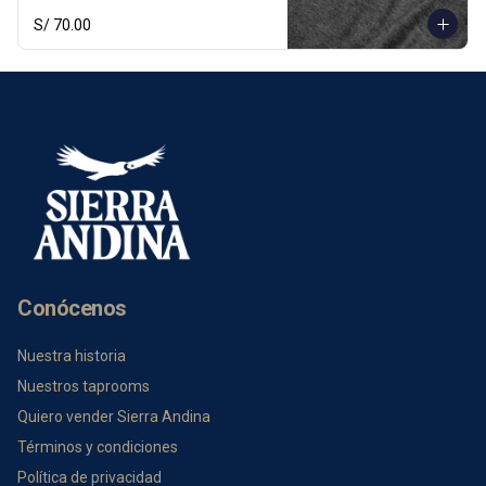
perfecto para quienes viven la vida con 
S/ 70.00
espíritu andino.

Tallas: S, M, L

Colores: Negro jaspeado, Verde
Conócenos
Nuestra historia
Nuestros taprooms
Quiero vender Sierra Andina
Términos y condiciones
Política de privacidad