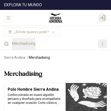
EXPLORA TU MUNDO
Abrir menu de navegación
Login
¿Dónde quieres pedir?
Merchadising
Sierra Andina
Merchadising
Merchadising
Polo Hombre Sierra Andina
Confeccionado en suave algodón 
peruano y diseñado para acompañarte 
en cualquier ocasión. Corte clásico, 
cuello redondo y manga corta para 
máxima comodidad. El complemento 