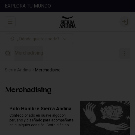
EXPLORA TU MUNDO
Abrir menu de navegación
Login
¿Dónde quieres pedir?
Merchadising
Sierra Andina
Merchadising
Merchadising
Polo Hombre Sierra Andina
Confeccionado en suave algodón 
peruano y diseñado para acompañarte 
en cualquier ocasión. Corte clásico, 
cuello redondo y manga corta para 
máxima comodidad. El complemento 