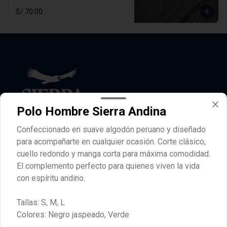
perfecto para quienes viven la vida con 
S/ 70.00
espíritu andino.

Tallas: S, M, L

Colores: Negro jaspeado, Verde
Polo Hombre Sierra Andina
Confeccionado en suave algodón peruano y diseñado
para acompañarte en cualquier ocasión. Corte clásico,
Conócenos
cuello redondo y manga corta para máxima comodidad.
El complemento perfecto para quienes viven la vida
Nuestra historia
con espíritu andino.
Nuestros taprooms
Quiero vender Sierra Andina
Tallas: S, M, L
Términos y condiciones
Colores: Negro jaspeado, Verde
Política de privacidad