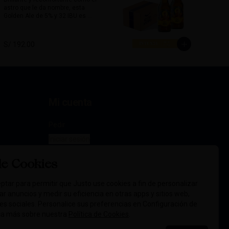
astro que le da nombre, esta 
Acompaña excelente platos 
Golden Ale de 5% y 32 IBU es 
picantes, carnes rojas, quesos 
limpia, equilibrada y amigable al 
maduros o comidas con carácter.

paladar. Con un amargor moderado 
y un perfil limpio, esta cerveza es 
Alcohol:	6.5 %

S/ 192.00
perfecta para todo momento, 
72 IBU
especialmente para tardes 
soleadas y encuentros relajados.

Su sabor sutil combina muy bien 
con platos ligeros como 
ensaladas, pescados, comida 
Mi cuenta
marina y piqueos fríos.

Alcohol: 5%

Pedir
IBU: 32  IBUs
Iniciar sesión
de Cookies
ptar para permitir que Justo use cookies a fin de personalizar
icar anuncios y medir su eficiencia en otras apps y sitios web,
des sociales. Personalice sus preferencias en Configuración de
ca más sobre nuestra
Política de Cookies
.