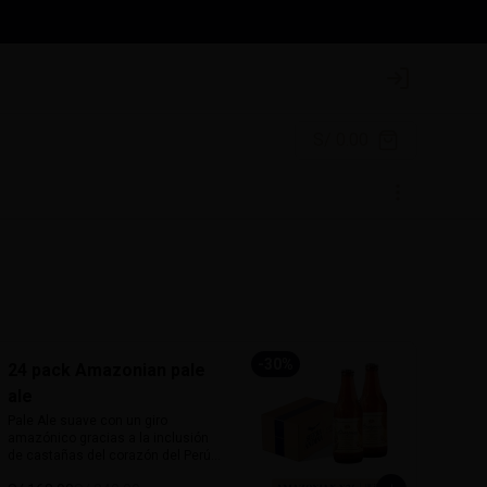
Login
S/ 0.00
-
30
%
24 pack Amazonian pale
ale
Pale Ale suave con un giro 
amazónico gracias a la inclusión 
de castañas del corazón del Perú. 
De 5% de alcohol y 25 IBU, ofrece 