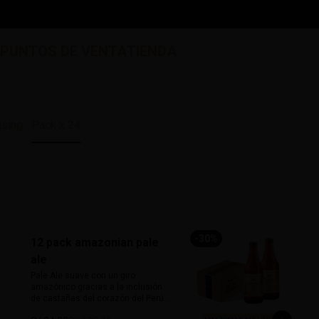
S
PUNTOS DE VENTA
TIENDA
ising
Pack x 24
-
30
%
12 pack amazonian pale
ale
Pale Ale suave con un giro 
amazónico gracias a la inclusión 
de castañas del corazón del Perú. 
De 5% de alcohol y 25 IBU, ofrece 