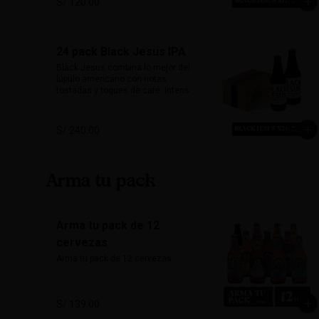
S/ 120.00
quienes buscan una cerveza con 
carácter y mucho sabor.

Marida perfecto con carnes 
24 pack Black Jesus IPA
ahumadas, quesos maduros y 
chocolate amargo.

Black Jesus combina lo mejor del 
lúpulo americano con notas 
Alcohol: 6.5%

tostadas y toques de café. Intensa, 
IBU: 70 IBUs
aromática y sorprendentemente 
refrescante. Su color oscuro 
desafía expectativas, ideal para 
S/ 240.00
quienes buscan una cerveza con 
carácter y mucho sabor.

Marida perfecto con carnes 
Arma tu pack
ahumadas, quesos maduros y 
chocolate amargo.

Alcohol: 6.5%

Arma tu pack de 12
IBU: 70 IBUs
cervezas
Arma tu pack de 12 cervezas
S/ 139.00