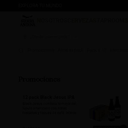
EXPLORA TU MUNDO
NOSOTROS
CERVEZAS
TAPROOM
¿Dónde quieres pedir?
Promociones
Arma tu pack
Pack x 12
Merchad
Promociones
12 pack Black Jesus IPA
Black Jesus combina lo mejor del 
lúpulo americano con notas 
tostadas y toques de café. Intensa, 
aromática y sorprendentemente 
refrescante. Su color oscuro 
desafía expectativas, ideal para 