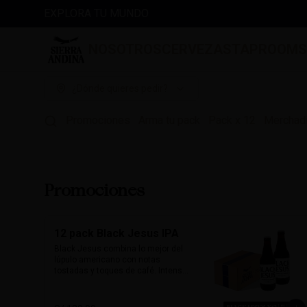
EXPLORA TU MUNDO
NOSOTROS
CERVEZAS
TAPROOM
¿Dónde quieres pedir?
Promociones
Arma tu pack
Pack x 12
Merchad
Promociones
12 pack Black Jesus IPA
Black Jesus combina lo mejor del 
lúpulo americano con notas 
tostadas y toques de café. Intensa, 
aromática y sorprendentemente 
refrescante. Su color oscuro 
desafía expectativas, ideal para 