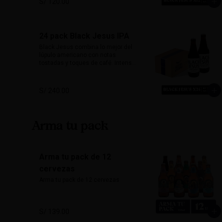
S/ 120.00
quienes buscan una cerveza con 
carácter y mucho sabor.

Marida perfecto con carnes 
24 pack Black Jesus IPA
ahumadas, quesos maduros y 
chocolate amargo.

Black Jesus combina lo mejor del 
lúpulo americano con notas 
Alcohol: 6.5%

tostadas y toques de café. Intensa, 
IBU: 70 IBUs
aromática y sorprendentemente 
refrescante. Su color oscuro 
desafía expectativas, ideal para 
S/ 240.00
quienes buscan una cerveza con 
carácter y mucho sabor.

Marida perfecto con carnes 
Arma tu pack
ahumadas, quesos maduros y 
chocolate amargo.

Alcohol: 6.5%

Arma tu pack de 12
IBU: 70 IBUs
cervezas
Arma tu pack de 12 cervezas
S/ 139.00