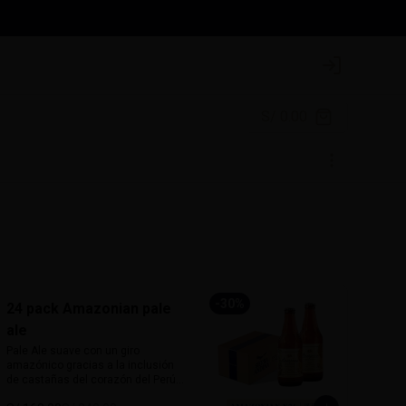
Login
S/ 0.00
-
30
%
24 pack Amazonian pale
ale
Pale Ale suave con un giro 
amazónico gracias a la inclusión 
de castañas del corazón del Perú. 
De 5% de alcohol y 25 IBU, ofrece 