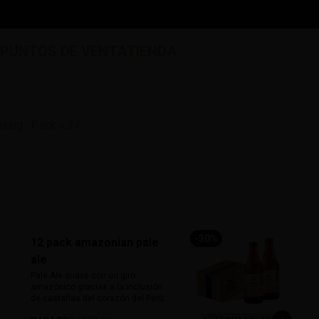
S
PUNTOS DE VENTA
TIENDA
ising
Pack x 24
-
30
%
12 pack amazonian pale
ale
Pale Ale suave con un giro 
amazónico gracias a la inclusión 
de castañas del corazón del Perú. 
De 5% de alcohol y 25 IBU, ofrece 