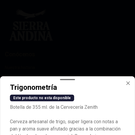
pescados, comida marina y piqueos 
fríos.

Alcohol: 5%

IBU: 32  IBUs
Conócenos
Nuestra historia
Nuestros taprooms
Quiero vender Sierra Andina
Trigonometría
Términos y condiciones
Este producto no esta disponible
Política de privacidad
Botella de 355 ml. de la Cervecería Zenith
Redes sociales
Cerveza artesanal de trigo, super ligera con notas a
Instagram
pan y aroma suave afrutado gracias a la combinación