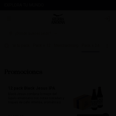
EXPLORA TU MUNDO
Abrir menu de navegación
Login
¿Dónde quieres pedir?
es
Arma tu pack
Pack x 12
Merchadising
Pack x 24
Promociones
12 pack Black Jesus IPA
Black Jesus combina lo mejor del 
lúpulo americano con notas tostadas y 
toques de café. Intensa, aromática y 
sorprendentemente refrescante. Su 
color oscuro desafía expectativas, ideal 
para quienes buscan una cerveza con 