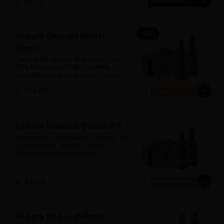
S/ 240.00
carácter y mucho sabor.

Marida perfecto con carnes ahumadas, 
quesos maduros y chocolate amargo.

-
10
%
24 pack Carmela Golden
Alcohol: 6.5%

Stout
IBU: 70 IBUs
Cerveza dorada con alma oscura. Con 
5.5% de alcohol y 25 IBU, Carmela 
sorprende con aromas a café y cacao, 
equilibrados con un dulzor leve de 
S/ 216.00
S/ 240.00
malta. Suave al paladar pero llena de 
carácter, desafía las expectativas de 
una stout tradicional. Inspirada en la 
primera mujer piloto del Perú, es 
sofisticada, robusta y misteriosa.

24 pack Chakana Quinoa IPA
Inspirada en el símbolo más sagrado de 
Marida con postres de café, carnes a la 
la cultura inca. Esta IPA incorpora la 
parrilla o cocina criolla.
quinoa como insumo principal 
aportando una textura sedosa y sutil 
dulzor maltoso. Con cuerpo medio-
ligero y un balance entre amargor y 
S/ 240.00
suavidad. Destacan aromas cítricos y 
tropicales, con notas de maracuyá y 
mango. Honra las raíces andinas con 
una fusión de tradición y modernidad. 

24 pack Don Juan Porter