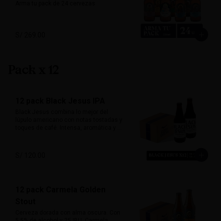
Arma tu pack de 24 cervezas
S/ 269.00
Pack x 12
12 pack Black Jesus IPA
Black Jesus combina lo mejor del 
lúpulo americano con notas tostadas y 
toques de café. Intensa, aromática y 
sorprendentemente refrescante. Su 
color oscuro desafía expectativas, ideal 
para quienes buscan una cerveza con 
S/ 120.00
carácter y mucho sabor.

Marida perfecto con carnes ahumadas, 
quesos maduros y chocolate amargo.

12 pack Carmela Golden
Alcohol: 6.5%

Stout
IBU: 70 IBUs
Cerveza dorada con alma oscura. Con 
5.5% de alcohol y 25 IBU, Carmela 