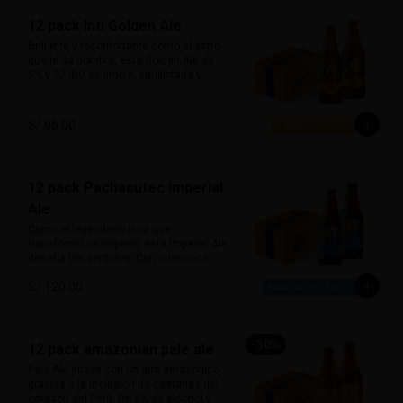
la hacen ideal para maridar con carnes 
12 pack Inti Golden Ale
ahumadas, parrillas o postres como 
brownies y fondant de chocolate. Fuerte 
Brillante y reconfortante como el astro 
y noble.

que le da nombre, esta Golden Ale de 
5% y 32 IBU es limpia, equilibrada y 
Alcohol:	7%

amigable al paladar. Con un amargor 
IBU: 41
moderado y un perfil limpio, esta 
cerveza es perfecta para todo 
S/ 96.00
momento, especialmente para tardes 
soleadas y encuentros relajados.

Su sabor sutil combina muy bien con 
12 pack Pachacutec Imperial
platos ligeros como ensaladas, 
pescados, comida marina y piqueos 
Ale
fríos.

Como el legendario inca que 
transformó un imperio, esta Imperial Ale 
Alcohol: 5%

desafía los sentidos. Con chancaca 
IBU: 32  IBUs
peruana en su receta, aporta notas 
S/ 120.00
profundas a panela y caramelo oscuro. 
Con 10.5% de alcohol y 99 IBU, combina 
potencia, equilibrio y riqueza maltosa 
con un perfil lupulado audaz.

-
30
%
12 pack amazonian pale ale
Ideal con carnes intensas, chocolate 
Pale Ale suave con un giro amazónico 
amargo o postres densos como torta 
gracias a la inclusión de castañas del 
de queso o brownie caliente.

corazón del Perú. De 5% de alcohol y 25 