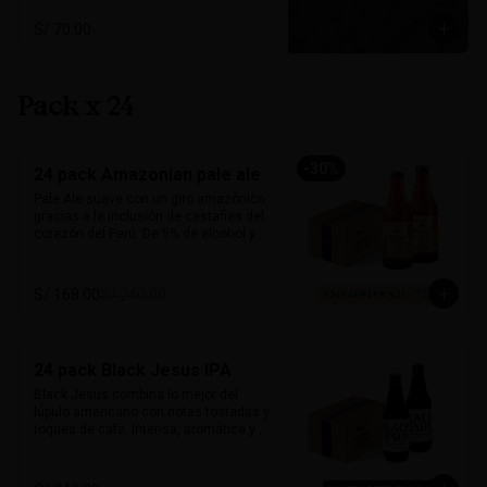
máxima comodidad. El complemento 
perfecto para quienes viven la vida con 
S/ 70.00
espíritu andino.

Tallas: S, M, L

Colores: Negro jaspeado, Verde
Pack x 24
-
30
%
24 pack Amazonian pale ale
Pale Ale suave con un giro amazónico 
gracias a la inclusión de castañas del 
corazón del Perú. De 5% de alcohol y 25 
IBU, ofrece un perfil dorado, ligero y con 
notas a frutos secos que le dan un 
sabor inconfundible. Esta cerveza 
S/ 168.00
S/ 240.00
honra la biodiversidad peruana con 
cada sorbo. 

Perfecta para acompañar pescado a la 
24 pack Black Jesus IPA
parrilla, ensaladas, sandwiches frescos 
o platos vegetarianos. Natural, suave y 
Black Jesus combina lo mejor del 
única.

lúpulo americano con notas tostadas y 
toques de café. Intensa, aromática y 
Alcohol: 	5%

sorprendentemente refrescante. Su 
IBU:	32
color oscuro desafía expectativas, ideal 
para quienes buscan una cerveza con 