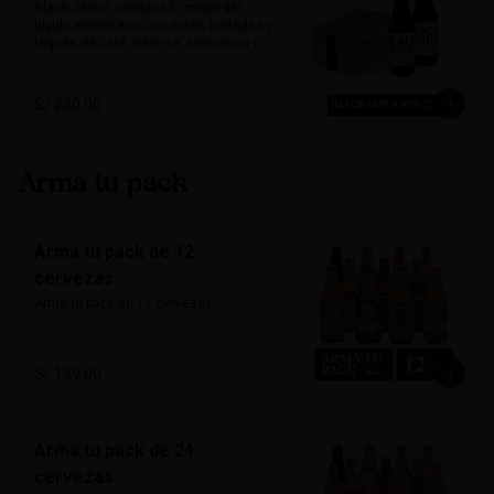
o platos vegetarianos. Natural, suave y 
Black Jesus combina lo mejor del 
única.

lúpulo americano con notas tostadas y 
toques de café. Intensa, aromática y 
Alcohol: 	5%

sorprendentemente refrescante. Su 
IBU:	32
color oscuro desafía expectativas, ideal 
para quienes buscan una cerveza con 
S/ 240.00
carácter y mucho sabor.

Marida perfecto con carnes ahumadas, 
quesos maduros y chocolate amargo.

Arma tu pack
Alcohol: 6.5%

IBU: 70 IBUs
Arma tu pack de 12
cervezas
Arma tu pack de 12 cervezas
S/ 139.00
Arma tu pack de 24
cervezas