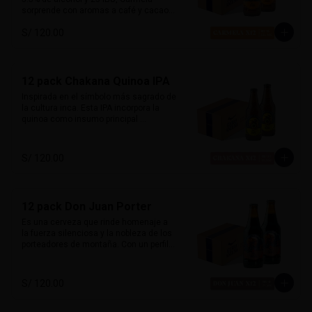
sorprende con aromas a café y cacao, 
equilibrados con un dulzor leve de 
S/ 120.00
malta. Suave al paladar pero llena de 
carácter, desafía las expectativas de 
una stout tradicional. Inspirada en la 
primera mujer piloto del Perú, es 
sofisticada, robusta y misteriosa.

12 pack Chakana Quinoa IPA
Inspirada en el símbolo más sagrado de 
Marida con postres de café, carnes a la 
la cultura inca. Esta IPA incorpora la 
parrilla o cocina criolla.
quinoa como insumo principal 
aportando una textura sedosa y sutil 
dulzor maltoso. Con cuerpo medio-
ligero y un balance entre amargor y 
S/ 120.00
suavidad. Destacan aromas cítricos y 
tropicales, con notas de maracuyá y 
mango. Honra las raíces andinas con 
una fusión de tradición y modernidad. 

12 pack Don Juan Porter
Perfecta con platos andinos, comida 
Es una cerveza que rinde homenaje a 
fusión y quesos suaves.
la fuerza silenciosa y la nobleza de los 
porteadores de montaña. Con un perfil 
clásico inglés, esta porter ofrece 
sabores ricos de chocolate y malta 
tostada, con un amargor suave que 
S/ 120.00
permite que el carácter maltoso brille. 

Su sabor envolvente y su alma robusta 