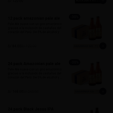
S/ 120.00
carácter y mucho sabor.

Marida perfecto con carnes ahumadas, 
quesos maduros y chocolate amargo.

-
30
%
12 pack amazonian pale ale
Alcohol: 6.5%

Pale Ale suave con un giro amazónico 
IBU: 70 IBUs
gracias a la inclusión de castañas del 
corazón del Perú. De 5% de alcohol y 25 
IBU, ofrece un perfil dorado, ligero y con 
notas a frutos secos que le dan un 
sabor inconfundible. Esta cerveza 
S/ 84.00
S/ 120.00
honra la biodiversidad peruana con 
cada sorbo. 

Perfecta para acompañar pescado a la 
-
30
%
24 pack Amazonian pale ale
parrilla, ensaladas, sandwiches frescos 
o platos vegetarianos. Natural, suave y 
Pale Ale suave con un giro amazónico 
única.

gracias a la inclusión de castañas del 
corazón del Perú. De 5% de alcohol y 25 
Alcohol: 	5%

IBU, ofrece un perfil dorado, ligero y con 
IBU:	32
notas a frutos secos que le dan un 
sabor inconfundible. Esta cerveza 
S/ 168.00
S/ 240.00
honra la biodiversidad peruana con 
cada sorbo. 

Perfecta para acompañar pescado a la 
24 pack Black Jesus IPA
parrilla, ensaladas, sandwiches frescos 