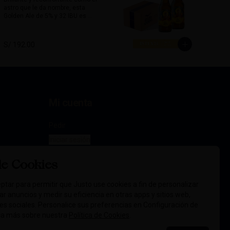
astro que le da nombre, esta 
Acompaña excelente platos 
Golden Ale de 5% y 32 IBU es 
picantes, carnes rojas, quesos 
limpia, equilibrada y amigable al 
maduros o comidas con carácter.

paladar. Con un amargor moderado 
y un perfil limpio, esta cerveza es 
Alcohol:	6.5 %

S/ 192.00
perfecta para todo momento, 
72 IBU
especialmente para tardes 
soleadas y encuentros relajados.

Su sabor sutil combina muy bien 
con platos ligeros como 
ensaladas, pescados, comida 
Mi cuenta
marina y piqueos fríos.

Alcohol: 5%

Pedir
IBU: 32  IBUs
Iniciar sesión
de Cookies
ptar para permitir que Justo use cookies a fin de personalizar
icar anuncios y medir su eficiencia en otras apps y sitios web,
des sociales. Personalice sus preferencias en Configuración de
ca más sobre nuestra
Política de Cookies
.