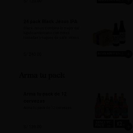
S/ 120.00
quienes buscan una cerveza con 
carácter y mucho sabor.

Marida perfecto con carnes 
24 pack Black Jesus IPA
ahumadas, quesos maduros y 
chocolate amargo.

Black Jesus combina lo mejor del 
lúpulo americano con notas 
Alcohol: 6.5%

tostadas y toques de café. Intensa, 
IBU: 70 IBUs
aromática y sorprendentemente 
refrescante. Su color oscuro 
desafía expectativas, ideal para 
S/ 240.00
quienes buscan una cerveza con 
carácter y mucho sabor.

Marida perfecto con carnes 
Arma tu pack
ahumadas, quesos maduros y 
chocolate amargo.

Alcohol: 6.5%

Arma tu pack de 12
IBU: 70 IBUs
cervezas
Arma tu pack de 12 cervezas
S/ 139.00