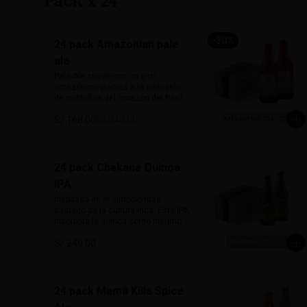
Pack x 24
Tallas: S, M, L

Colores: Negro jaspeado, Verde
-
30
%
24 pack Amazonian pale
ale
Pale Ale suave con un giro 
amazónico gracias a la inclusión 
de castañas del corazón del Perú. 
De 5% de alcohol y 25 IBU, ofrece 
S/ 168.00
S/ 240.00
un perfil dorado, ligero y con notas 
a frutos secos que le dan un sabor 
inconfundible. Esta cerveza honra 
la biodiversidad peruana con cada 
sorbo. 

24 pack Chakana Quinoa
IPA
Perfecta para acompañar pescado 
a la parrilla, ensaladas, 
Inspirada en el símbolo más 
sandwiches frescos o platos 
sagrado de la cultura inca. Esta IPA 
vegetarianos. Natural, suave y 
incorpora la quinoa como insumo 
única.

principal aportando una textura 
S/ 240.00
sedosa y sutil dulzor maltoso. Con 
Alcohol: 	5%

cuerpo medio-ligero y un balance 
IBU:	32
entre amargor y suavidad. 
Destacan aromas cítricos y 
tropicales, con notas de maracuyá 
24 pack Mama Killa Spice
y mango. Honra las raíces andinas 