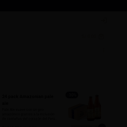
Login
S/ 0.00
-
30
%
24 pack Amazonian pale
ale
Pale Ale suave con un giro 
amazónico gracias a la inclusión 
de castañas del corazón del Perú. 
De 5% de alcohol y 25 IBU, ofrece 