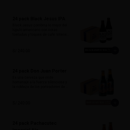
24 pack Black Jesus IPA
Black Jesus combina lo mejor del 
lúpulo americano con notas 
tostadas y toques de café. Intensa, 
aromática y sorprendentemente 
refrescante. Su color oscuro 
desafía expectativas, ideal para 
S/ 240.00
quienes buscan una cerveza con 
carácter y mucho sabor.

Marida perfecto con carnes 
24 pack Don Juan Porter
ahumadas, quesos maduros y 
chocolate amargo.

Es una cerveza que rinde 
homenaje a la fuerza silenciosa y 
Alcohol: 6.5%

la nobleza de los porteadores de 
IBU: 70 IBUs
montaña. Con un perfil clásico 
inglés, esta porter ofrece sabores 
ricos de chocolate y malta tostada, 
S/ 240.00
con un amargor suave que permite 
que el carácter maltoso brille. 

Su sabor envolvente y su alma 
24 pack Pachacutec
robusta la hacen ideal para maridar 
con carnes ahumadas, parrillas o 