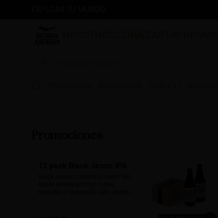
EXPLORA TU MUNDO
NOSOTROS
CERVEZAS
TAPROOM
¿Dónde quieres pedir?
Promociones
Arma tu pack
Pack x 12
Merchad
Promociones
12 pack Black Jesus IPA
Black Jesus combina lo mejor del 
lúpulo americano con notas 
tostadas y toques de café. Intensa, 
aromática y sorprendentemente 
refrescante. Su color oscuro 
desafía expectativas, ideal para 