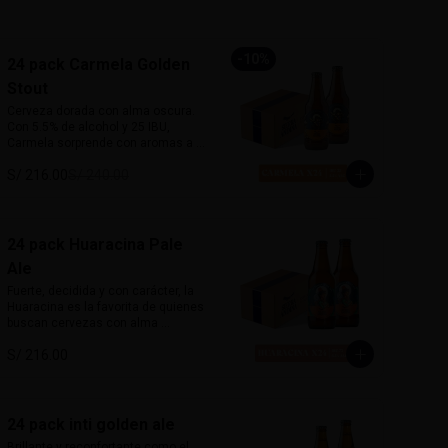
-
10
%
24 pack Carmela Golden
Stout
Cerveza dorada con alma oscura. 
Con 5.5% de alcohol y 25 IBU, 
Carmela sorprende con aromas a 
café y cacao, equilibrados con un 
S/ 216.00
S/ 240.00
dulzor leve de malta. Suave al 
paladar pero llena de carácter, 
desafía las expectativas de una 
stout tradicional. Inspirada en la 
primera mujer piloto del Perú, es 
24 pack Huaracina Pale
sofisticada, robusta y misteriosa.

Ale
Marida con postres de café, carnes 
Fuerte, decidida y con carácter, la 
a la parrilla o cocina criolla.
Huaracina es la favorita de quienes 
buscan cervezas con alma 
lupulada. Con un amargor 
S/ 216.00
pronunciado y cuerpo robusto, esta 
Pale Ale de influencia californiana 
está inspirada en las mujeres de 
Huaraz: firmes, libres y poderosas. 
Una cerveza que no pasa 
24 pack inti golden ale
desapercibida.

Brillante y reconfortante como el 