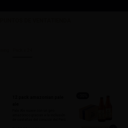
S
PUNTOS DE VENTA
TIENDA
ising
Pack x 24
-
30
%
12 pack amazonian pale
ale
Pale Ale suave con un giro 
amazónico gracias a la inclusión 
de castañas del corazón del Perú. 
De 5% de alcohol y 25 IBU, ofrece 